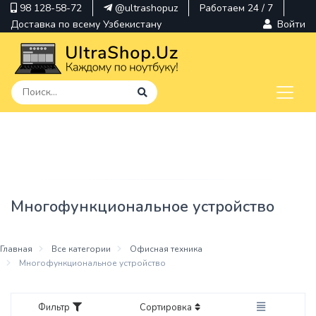
98 128-58-72
@ultrashopuz
Работаем 24 / 7
Доставка по всему Узбекистану
Войти
pavilion
kindle
envy
Многофункциональное устройство
Hp
thinkpad
Главная
Все категории
Офисная техника
Многофункциональное устройство
Фильтр
Сортировка