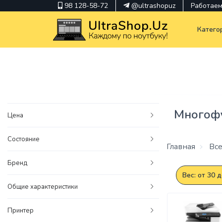
98 128-58-72
@ultrashopuz
Работаем 
Катего
pavilion
kindle
Многофу
Цена
envy
Состояние
Hp
Главная
Все
thinkpad
Бренд
Вес: от 30 
Общие характеристики
Принтер