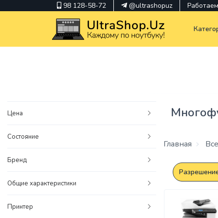
98 128-58-72
@ultrashopuz
Работаем 
Катего
pavilion
kindle
Многофу
Цена
envy
Состояние
Hp
Главная
Все
thinkpad
Бренд
Разрешение
Общие характеристики
Принтер