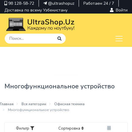
98 128-58-72
@ultrashopuz
Работаем 24 / 7
Доставка по всему Узбекистану
Войти
pavilion
kindle
envy
Многофункциональное устройство
Hp
thinkpad
Главная
Все категории
Офисная техника
Многофункциональное устройство
Фильтр
Сортировка