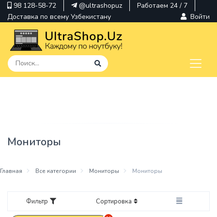
98 128-58-72
@ultrashopuz
Работаем 24 / 7
Доставка по всему Узбекистану
Войти
pavilion
kindle
envy
Мониторы
Hp
thinkpad
Главная
Все категории
Мониторы
Мониторы
Фильтр
Сортировка