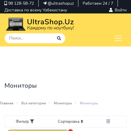
98 128-58-72
@ultrashopuz
Работаем 24 / 7
Доставка по всему Узбекистану
Войти
pavilion
kindle
envy
Мониторы
Hp
thinkpad
Главная
Все категории
Мониторы
Мониторы
Фильтр
Сортировка