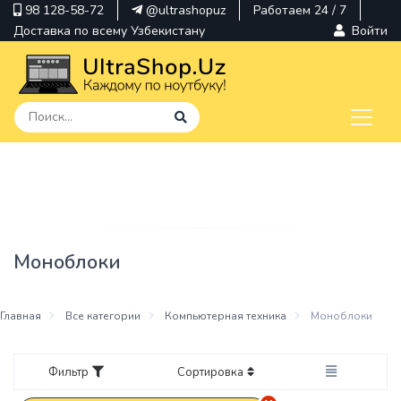
98 128-58-72
@ultrashopuz
Работаем 24 / 7
Доставка по всему Узбекистану
Войти
pavilion
kindle
envy
Моноблоки
Hp
thinkpad
Главная
Все категории
Компьютерная техника
Моноблоки
Фильтр
Сортировка