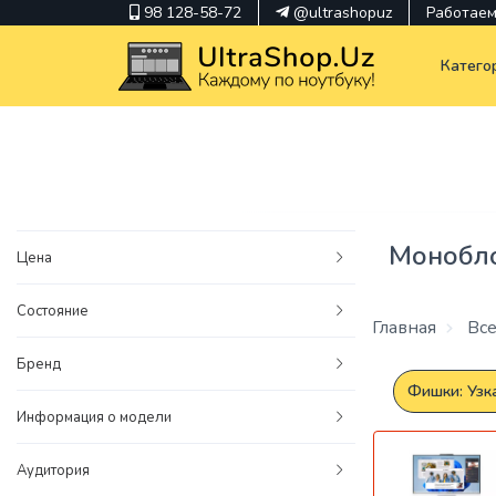
98 128-58-72
@ultrashopuz
Работаем 
Катего
pavilion
kindle
Монобл
Цена
envy
Состояние
Hp
Главная
Все
thinkpad
Бренд
Фишки: Узк
Информация о модели
Аудитория