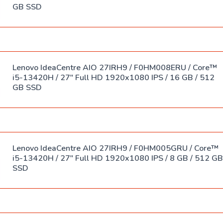
Спреи
GB SSD
USB-хабы
Клавиатура
SSD
Клавиатура
накопители
с мышью
Lenovo IdeaCentre AIO 27IRH9 / F0HM008ERU / Core™
i5-13420H / 27" Full HD 1920x1080 IPS / 16 GB / 512
Переходники
Сумки
GB SSD
Наклейки
Наушники
Lenovo IdeaCentre AIO 27IRH9 / F0HM005GRU / Core™
i5-13420H / 27" Full HD 1920x1080 IPS / 8 GB / 512 GB
Коврики
SSD