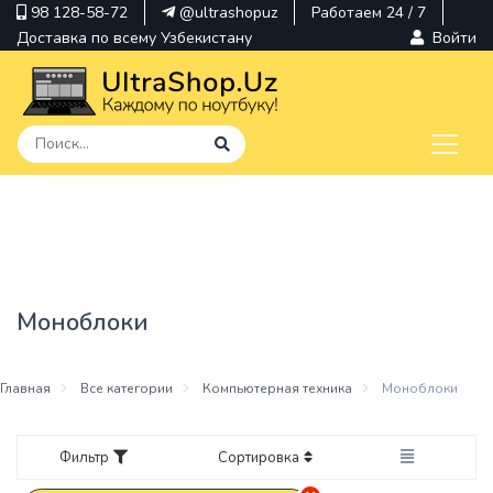
98 128-58-72
@ultrashopuz
Работаем 24 / 7
Доставка по всему Узбекистану
Войти
pavilion
kindle
envy
Моноблоки
Hp
thinkpad
Главная
Все категории
Компьютерная техника
Моноблоки
Фильтр
Сортировка