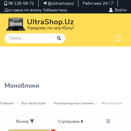
98 128-58-72
@ultrashopuz
Работаем 24 / 7
Доставка по всему Узбекистану
Войти
pavilion
kindle
envy
Моноблоки
Hp
thinkpad
Главная
Все категории
Компьютерная техника
Моноблоки
Фильтр
Сортировка