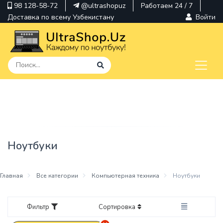
98 128-58-72
@ultrashopuz
Работаем 24 / 7
Доставка по всему Узбекистану
Войти
pavilion
kindle
envy
Ноутбуки
Hp
thinkpad
Главная
Все категории
Компьютерная техника
Ноутбуки
Фильтр
Сортировка