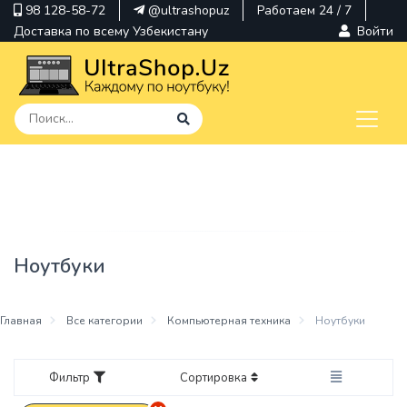
98 128-58-72
@ultrashopuz
Работаем 24 / 7
Доставка по всему Узбекистану
Войти
pavilion
kindle
envy
Ноутбуки
Hp
thinkpad
Главная
Все категории
Компьютерная техника
Ноутбуки
Фильтр
Сортировка