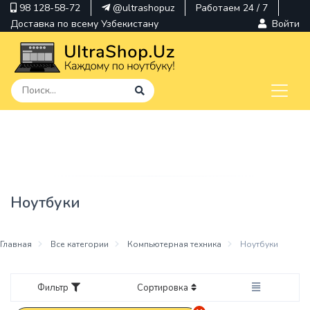
98 128-58-72
@ultrashopuz
Работаем 24 / 7
Доставка по всему Узбекистану
Войти
pavilion
kindle
envy
Ноутбуки
Hp
thinkpad
Главная
Все категории
Компьютерная техника
Ноутбуки
Фильтр
Сортировка