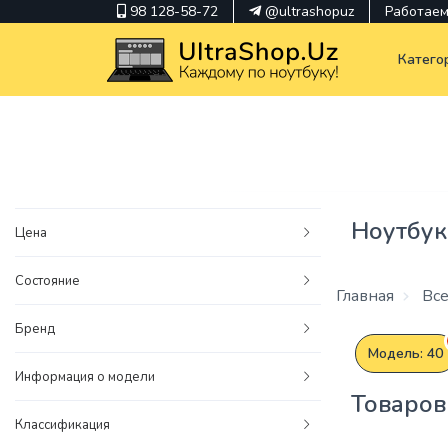
98 128-58-72
@ultrashopuz
Работаем 
Катего
pavilion
kindle
Ноутбук
Цена
envy
Состояние
Hp
Главная
Все
thinkpad
Бренд
Модель: 40
Информация о модели
Товаров
Классификация