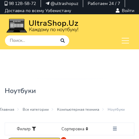
98 128-58-72
@ultrashopuz
Работаем 24 / 7
Доставка по всему Узбекистану
Войти
pavilion
kindle
envy
Ноутбуки
Hp
thinkpad
Главная
Все категории
Компьютерная техника
Ноутбуки
Фильтр
Сортировка