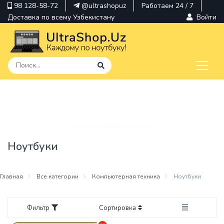
98 128-58-72
@ultrashopuz
Работаем 24 / 7
Доставка по всему Узбекистану
Войти
pavilion
kindle
envy
Ноутбуки
Hp
thinkpad
Главная
Все категории
Компьютерная техника
Ноутбуки
Фильтр
Сортировка