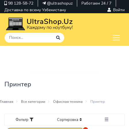
98 128-58-72
@ultrashopuz
Работаем 24 / 7
Доставка по всему Узбекистану
Войти
pavilion
kindle
envy
Принтер
Hp
thinkpad
Главная
Все категории
Офисная техника
Принтер
Фильтр
Сортировка