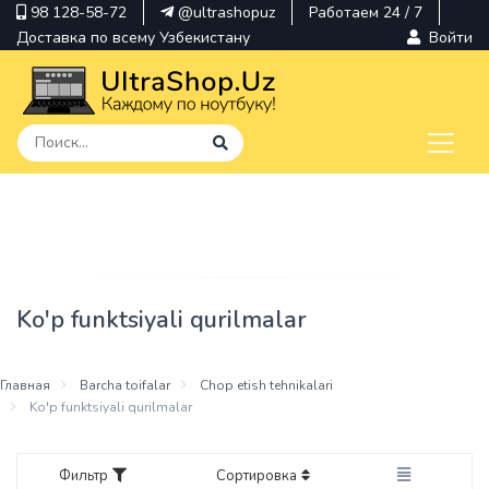
98 128-58-72
@ultrashopuz
Работаем 24 / 7
Доставка по всему Узбекистану
Войти
pavilion
kindle
envy
Ko'p funktsiyali qurilmalar
Hp
thinkpad
Главная
Barcha toifalar
Chop etish tehnikalari
Ko'p funktsiyali qurilmalar
Фильтр
Сортировка