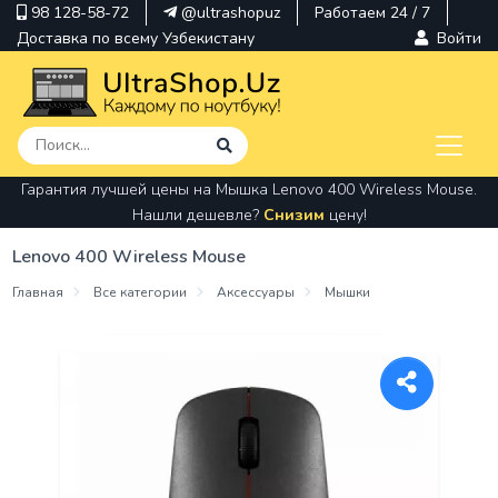
98 128-58-72
@ultrashopuz
Работаем 24 / 7
Доставка по всему Узбекистану
Войти
Гарантия лучшей цены на Мышка Lenovo 400 Wireless Mouse.
pavilion
Нашли дешевле?
Снизим
цену!
kindle
Lenovo 400 Wireless Mouse
envy
Главная
Все категории
Аксессуары
Мышки
Hp
thinkpad