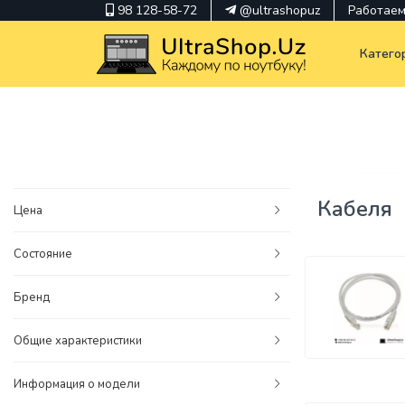
98 128-58-72
@ultrashopuz
Работаем 
Катего
pavilion
kindle
Кабеля
Цена
envy
Состояние
Hp
thinkpad
Бренд
Общие характеристики
Информация о модели