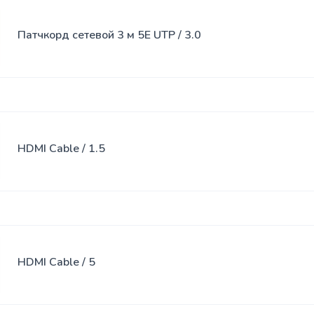
Спреи
Патчкорд сетевой 3 м 5E UTP / 3.0
USB-хабы
Клавиатура
SSD
Клавиатура
накопители
с мышью
Переходники
Сумки
HDMI Cable / 1.5
Наклейки
Наушники
Коврики
HDMI Cable / 5