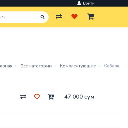
Войти
ров и
льное
лавная
Все категории
Комплектующие
Кабеля
вки
47 000 сум