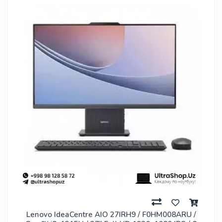
Lenovo IdeaCentre AIO 27IRH9 / F0HM008ARU /