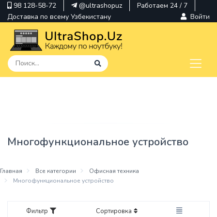
98 128-58-72
@ultrashopuz
Работаем 24 / 7
Доставка по всему Узбекистану
Войти
pavilion
kindle
envy
Многофункциональное устройство
Hp
thinkpad
Главная
Все категории
Офисная техника
Многофункциональное устройство
Фильтр
Сортировка