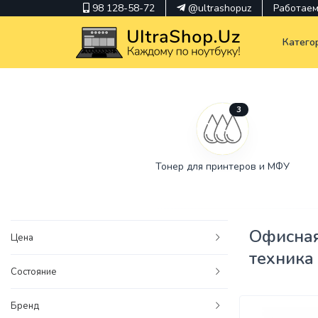
98 128-58-72
@ultrashopuz
Работаем 
Катего
3
pavilion
kindle
Тонер для принтеров и МФУ
envy
Hp
thinkpad
Офисна
Цена
техника
Состояние
Бренд