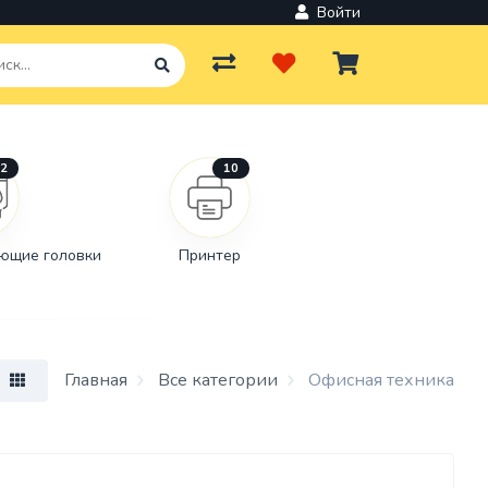
Войти
2
10
ров и
льное
ющие головки
Принтер
вки
Главная
Все категории
Офисная техника