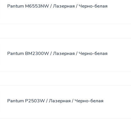
Спреи
Pantum M6553NW / Лазерная / Черно-белая
USB-хабы
Клавиатура
SSD
Клавиатура
накопители
с мышью
Переходники
Сумки
Pantum BM2300W / Лазерная / Черно-белая
Наклейки
Наушники
Коврики
Pantum P2503W / Лазерная / Черно-белая