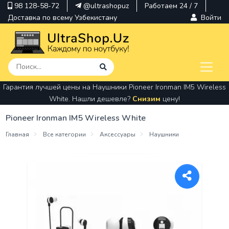
98 128-58-72
@ultrashopuz
Работаем 24 / 7
Доставка по всему Узбекистану
Войти
Гарантия лучшей цены на Наушники Pioneer Ironman IM5 Wireless
pavilion
White. Нашли дешевле?
Снизим
цену!
kindle
Pioneer Ironman IM5 Wireless White
envy
Главная
Все категории
Аксессуары
Наушники
Hp
thinkpad