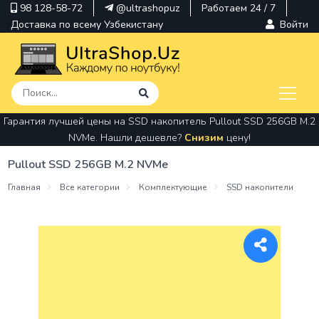
98 128-58-72
@ultrashopuz
Работаем 24 / 7
Доставка по всему Узбекистану
Войти
Гарантия лучшей цены на SSD накопитель Pullout SSD 256GB M.2
pavilion
NVMe. Нашли дешевле?
Снизим
цену!
kindle
Pullout SSD 256GB M.2 NVMe
envy
Главная
Все категории
Комплектующие
SSD накопители
Hp
thinkpad