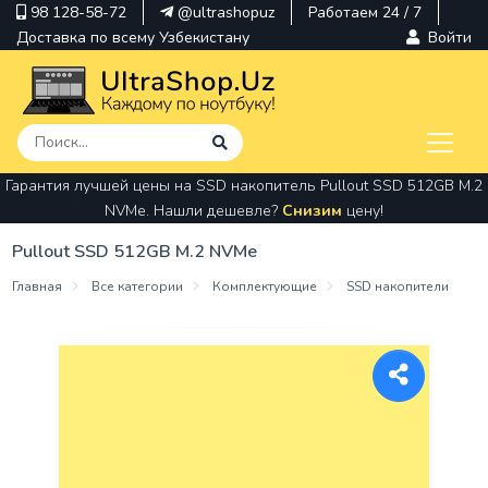
98 128-58-72
@ultrashopuz
Работаем 24 / 7
Доставка по всему Узбекистану
Войти
Гарантия лучшей цены на SSD накопитель Pullout SSD 512GB M.2
pavilion
NVMe. Нашли дешевле?
Снизим
цену!
kindle
Pullout SSD 512GB M.2 NVMe
envy
Главная
Все категории
Комплектующие
SSD накопители
Hp
thinkpad