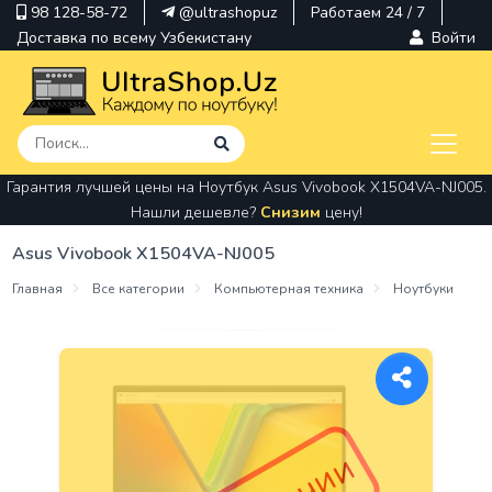
98 128-58-72
@ultrashopuz
Работаем 24 / 7
Доставка по всему Узбекистану
Войти
Гарантия лучшей цены на Ноутбук Asus Vivobook X1504VA-NJ005.
pavilion
Нашли дешевле?
Снизим
цену!
kindle
Asus Vivobook X1504VA-NJ005
envy
Главная
Все категории
Компьютерная техника
Ноутбуки
Hp
thinkpad