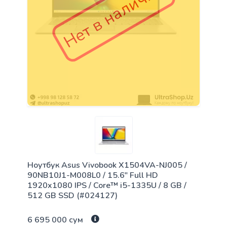
Нет в наличии
Ноутбук Asus Vivobook X1504VA-NJ005 /
90NB10J1-M008L0 / 15.6" Full HD
1920x1080 IPS / Core™ i5-1335U / 8 GB /
512 GB SSD (#024127)
6 695 000 сум