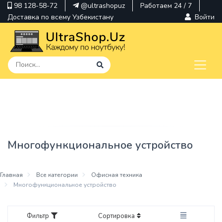
98 128-58-72
@ultrashopuz
Работаем 24 / 7
Доставка по всему Узбекистану
Войти
pavilion
kindle
envy
Многофункциональное устройство
Hp
thinkpad
Главная
Все категории
Офисная техника
Многофункциональное устройство
Фильтр
Сортировка