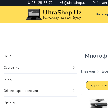
98 128-58-72
@ultrashopuz
Работаем 
Катего
pavilion
kindle
Многофу
Цена
envy
Состояние
Hp
Главная
Все
thinkpad
Бренд
Скорость ко
Общие характеристики
Принтер