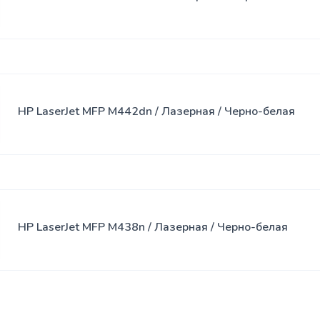
Спреи
USB-хабы
Клавиатура
SSD
Клавиатура
накопители
с мышью
HP LaserJet MFP M442dn / Лазерная / Черно-белая
Переходники
Сумки
Наклейки
Наушники
HP LaserJet MFP M438n / Лазерная / Черно-белая
Коврики