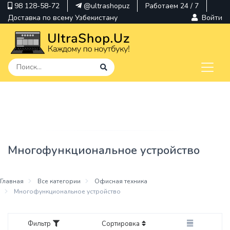
98 128-58-72
@ultrashopuz
Работаем 24 / 7
Доставка по всему Узбекистану
Войти
pavilion
kindle
envy
Многофункциональное устройство
Hp
thinkpad
Главная
Все категории
Офисная техника
Многофункциональное устройство
Фильтр
Сортировка