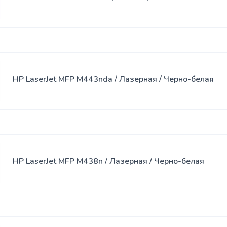
Спреи
USB-хабы
Клавиатура
SSD
Клавиатура
накопители
с мышью
HP LaserJet MFP M443nda / Лазерная / Черно-белая
Переходники
Сумки
Наклейки
Наушники
HP LaserJet MFP M438n / Лазерная / Черно-белая
Коврики