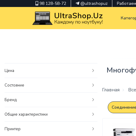
98 128-58-72
@ultrashopuz
Работаем 
Катего
pavilion
kindle
Многофу
Цена
envy
Состояние
Hp
Главная
Все
thinkpad
Бренд
Соединение 
Общие характеристики
Принтер