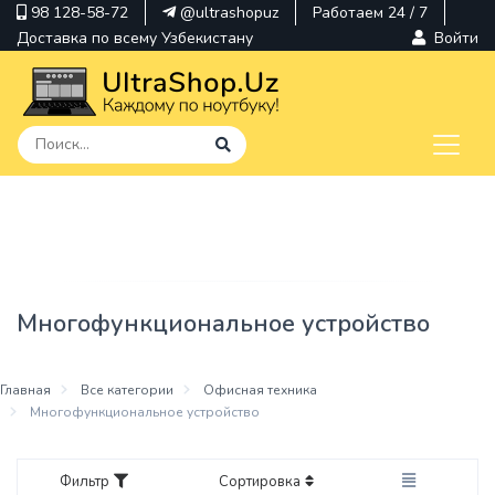
98 128-58-72
@ultrashopuz
Работаем 24 / 7
Доставка по всему Узбекистану
Войти
pavilion
kindle
envy
Многофункциональное устройство
Hp
thinkpad
Главная
Все категории
Офисная техника
Многофункциональное устройство
Фильтр
Сортировка