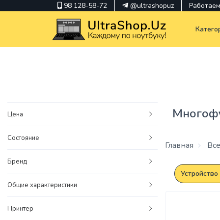
98 128-58-72
@ultrashopuz
Работаем 
Катего
pavilion
kindle
Многофу
Цена
envy
Состояние
Hp
Главная
Все
thinkpad
Бренд
Устройство 
Общие характеристики
Принтер