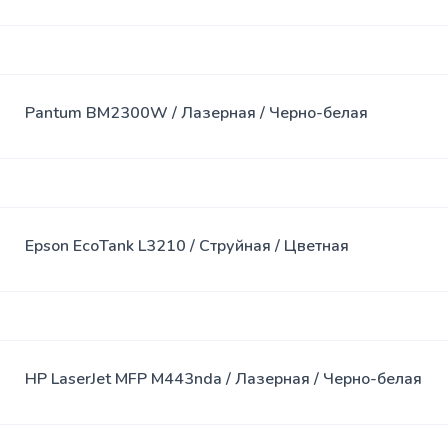
Спреи
USB-хабы
Клавиатура
SSD
Клавиатура
Pantum BM2300W / Лазерная / Черно-белая
накопители
с мышью
Переходники
Сумки
Наклейки
Epson EcoTank L3210 / Струйная / Цветная
Наушники
Коврики
HP LaserJet MFP M443nda / Лазерная / Черно-белая