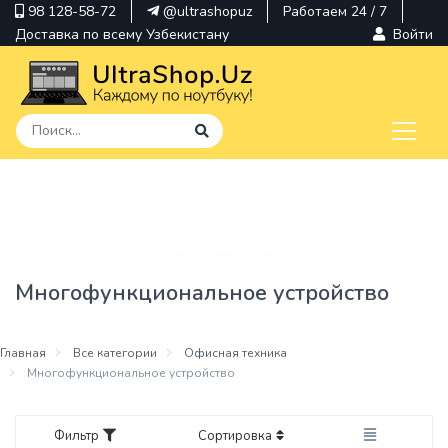
98 128-58-72
@ultrashopuz
Работаем 24 / 7
Доставка по всему Узбекистану
Войти
pavilion
kindle
envy
Многофункциональное устройство
Hp
thinkpad
Главная
Все категории
Офисная техника
Многофункциональное устройство
Фильтр
Сортировка