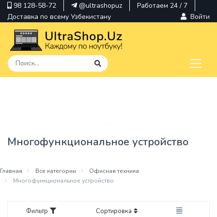
98 128-58-72
@ultrashopuz
Работаем 24 / 7
Доставка по всему Узбекистану
Войти
pavilion
kindle
envy
Многофункциональное устройство
Hp
thinkpad
Главная
Все категории
Офисная техника
Многофункциональное устройство
Фильтр
Сортировка