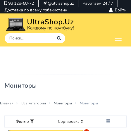
98 128-58-72
@ultrashopuz
Работаем 24 / 7
Доставка по всему Узбекистану
Войти
pavilion
kindle
envy
Мониторы
Hp
thinkpad
Главная
Все категории
Мониторы
Мониторы
Фильтр
Сортировка