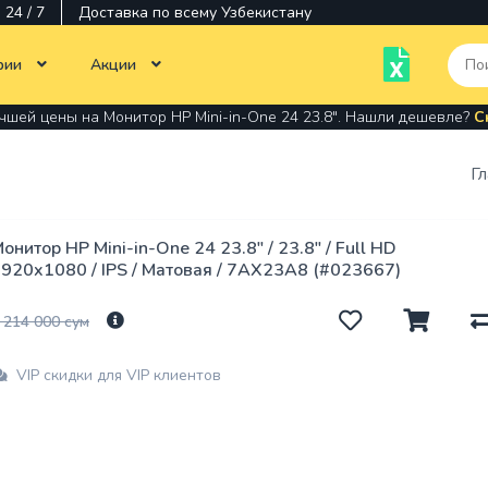
24 / 7
Доставка по всему Узбекистану
рии
Акции
чшей цены на Монитор HP Mini-in-One 24 23.8". Нашли дешевле?
С
Тотальная распродажа
Моноблоки
Компьютерная техника
Тонер для принте
Г
Ноутбуки
Офисная техника
МФУ
Многофункциона
Мониторы
Мониторы
онитор HP Mini-in-One 24 23.8" / 23.8" / Full HD
устройство
920x1080 / IPS / Матовая / 7AX23A8 (#023667)
Картриджи,
Программное
Программы
печатающие голо
обеспечение
 214 000 сум
Принтер
Аксессуары
Мышки
VIP скидки для VIP клиентов
Оперативная
Комплектующие
Стилусы
память
Кабеля