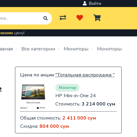
Войти
низим
цену!
ров и
лавная
Все категории
Мониторы
Мониторы
льное
Цена по акции
"Тотальная распродажа "
вки
Монитор
HP Mini-in-One 24
Стоимость:
3 214 000 сум
Общая стоимость:
2 411 000 сум
Скидка:
804 000 сум