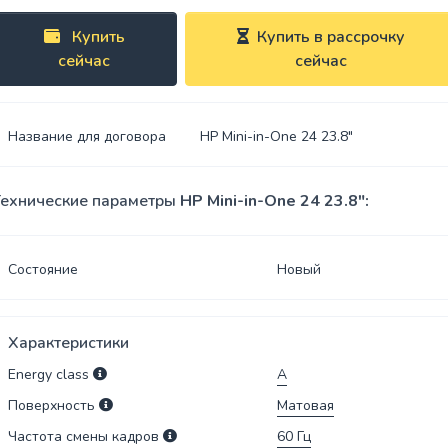
Спреи
Купить
Купить в рассрочку
USB-хабы
Клавиатура
сейчас
сейчас
SSD
Клавиатура
накопители
с мышью
Название для договора
HP Mini-in-One 24 23.8"
Переходники
Сумки
ехнические параметры
HP Mini-in-One 24 23.8":
Наклейки
Состояние
Новый
Наушники
Коврики
Характеристики
Energy class
A
Поверхность
Матовая
Частота смены кадров
60
Гц