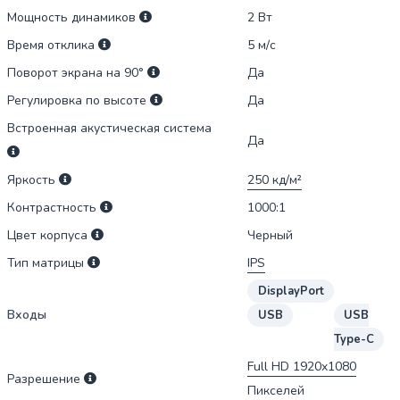
Мощность динамиков
2
Вт
Время отклика
5
м/c
Поворот экрана на 90°
Да
Регулировка по высоте
Да
Встроенная акустическая система
Да
Яркость
250
кд/м²
Контрастность
1000:1
Цвет корпуса
Черный
Тип матрицы
IPS
DisplayPort
Входы
USB
USB
Type-C
Full HD 1920x1080
Разрешение
Пикселей