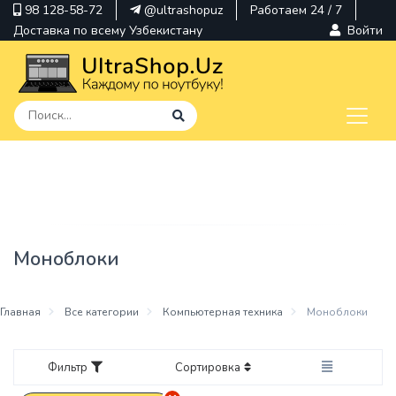
98 128-58-72
@ultrashopuz
Работаем 24 / 7
Доставка по всему Узбекистану
Войти
pavilion
kindle
envy
Моноблоки
Hp
thinkpad
Главная
Все категории
Компьютерная техника
Моноблоки
Фильтр
Сортировка