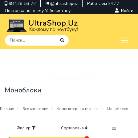
98 128-58-72
@ultrashopuz
Работаем 24 / 7
Доставка по всему Узбекистану
Войти
pavilion
kindle
envy
Моноблоки
Hp
thinkpad
Главная
Все категории
Компьютерная техника
Моноблоки
Фильтр
Сортировка