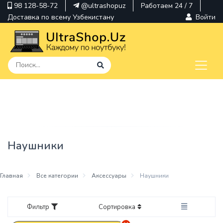
98 128-58-72
@ultrashopuz
Работаем 24 / 7
Доставка по всему Узбекистану
Войти
pavilion
kindle
envy
Наушники
Hp
thinkpad
Главная
Все категории
Аксессуары
Наушники
Фильтр
Сортировка