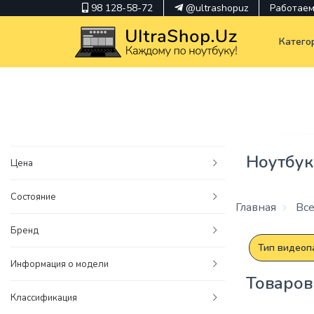
98 128-58-72
@ultrashopuz
Работаем 
Катего
pavilion
kindle
Ноутбук
Цена
envy
Состояние
Hp
Главная
Все
thinkpad
Бренд
Тип видеоп
Информация о модели
Товаров
Классификация