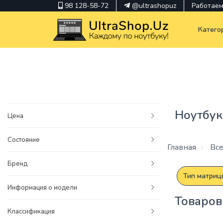
98 128-58-72
@ultrashopuz
Работаем 
Катего
pavilion
kindle
Ноутбук
Цена
envy
Состояние
Hp
Главная
Все
thinkpad
Бренд
Тип матриц
Информация о модели
Товаров
Классификация