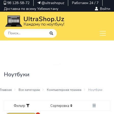
98 128-58-72
@ultrashopuz
Работаем 24 / 7
Доставка по всему Узбекистану
Войти
pavilion
kindle
envy
Ноутбуки
Hp
thinkpad
Главная
Все категории
Компьютерная техника
Ноутбуки
Фильтр
Сортировка