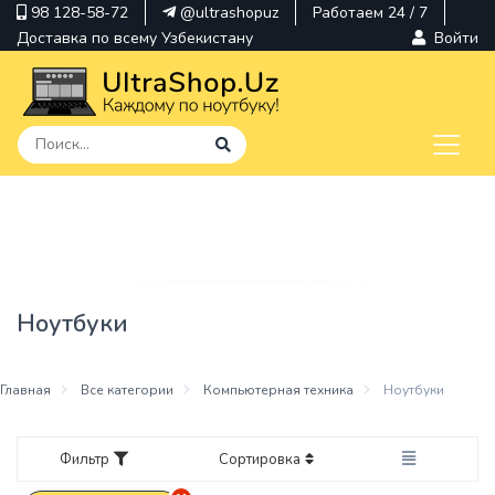
98 128-58-72
@ultrashopuz
Работаем 24 / 7
Доставка по всему Узбекистану
Войти
pavilion
kindle
envy
Ноутбуки
Hp
thinkpad
Главная
Все категории
Компьютерная техника
Ноутбуки
Фильтр
Сортировка