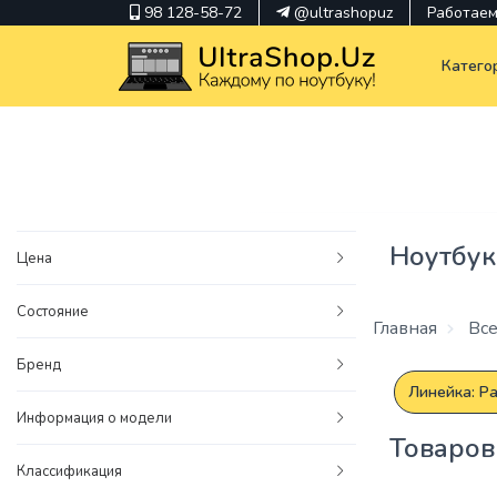
98 128-58-72
@ultrashopuz
Работаем 
Катего
pavilion
kindle
Ноутбук
Цена
envy
Состояние
Hp
Главная
Все
thinkpad
Бренд
Линейка: Pa
Информация о модели
Товаров
Классификация