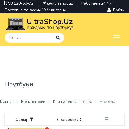
98 128-58-72
@ultrashopuz
Работаем 24 / 7
Доставка по всему Узбекистану
Войти
pavilion
kindle
envy
Ноутбуки
Hp
thinkpad
Главная
Все категории
Компьютерная техника
Ноутбуки
Фильтр
Сортировка