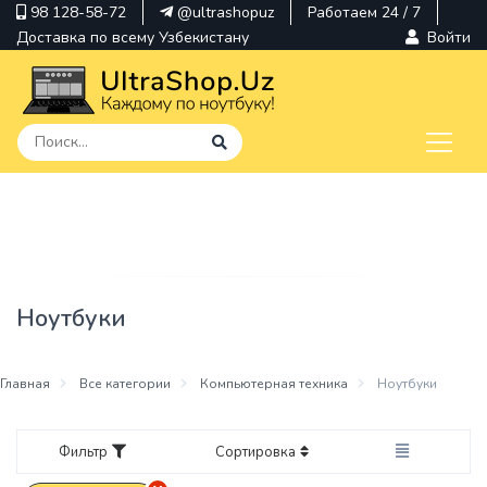
98 128-58-72
@ultrashopuz
Работаем 24 / 7
Доставка по всему Узбекистану
Войти
pavilion
kindle
envy
Ноутбуки
Hp
thinkpad
Главная
Все категории
Компьютерная техника
Ноутбуки
Фильтр
Сортировка