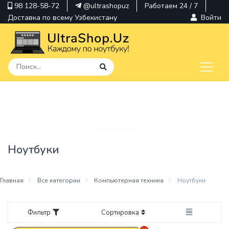
98 128-58-72
@ultrashopuz
Работаем 24 / 7
Доставка по всему Узбекистану
Войти
pavilion
kindle
envy
Ноутбуки
Hp
thinkpad
Главная
Все категории
Компьютерная техника
Ноутбуки
Фильтр
Сортировка