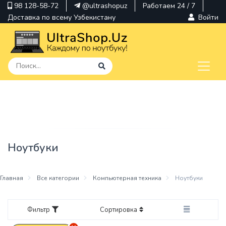
98 128-58-72
@ultrashopuz
Работаем 24 / 7
Доставка по всему Узбекистану
Войти
pavilion
kindle
envy
Ноутбуки
Hp
thinkpad
Главная
Все категории
Компьютерная техника
Ноутбуки
Фильтр
Сортировка