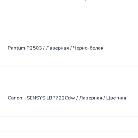
Спреи
USB-хабы
Клавиатура
SSD
Клавиатура
накопители
с мышью
Pantum P2503 / Лазерная / Черно-белая
Переходники
Сумки
Наклейки
Наушники
Canon i-SENSYS LBP722Cdw / Лазерная / Цветная
Коврики