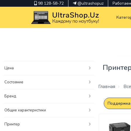
98 128-58-72
@ultrashopuz
Работаем 
Катего
pavilion
kindle
Принте
Цена
envy
Состояние
Hp
Главная
Все
thinkpad
Бренд
Поддержка 
Общие характеристики
Принтер